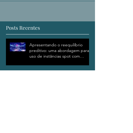
redução dos custos da nuvem. AWS,
Google e Azure oferecem a opção de...
Posts Recentes
Apresentando o reequilíbrio
preditivo: uma abordagem para o
uso de instâncias spot com
confiança
Otimize sua nuvem para as
operações do dia 2 do
Kubernetes