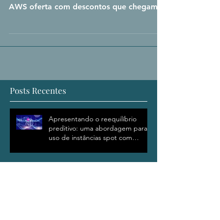
escalabilidade na AWS.
Reserved Instances (RI) é uma forma de
contratação de instâncias EC2 onde a
AWS oferta com descontos que chegam a
70% em troca do...
Posts Recentes
Apresentando o reequilíbrio
preditivo: uma abordagem para o
uso de instâncias spot com
confiança
Otimize sua nuvem para as