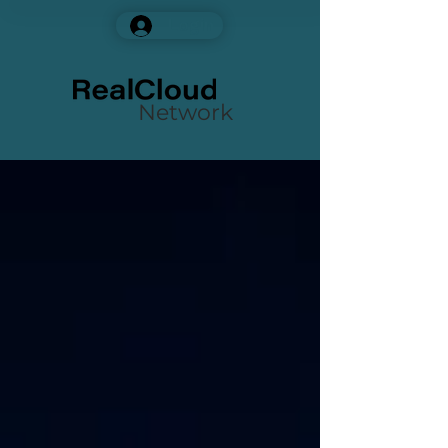
Login
Network