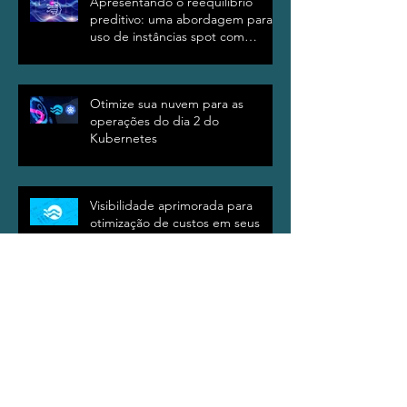
Apresentando o reequilíbrio
preditivo: uma abordagem para o
uso de instâncias spot com
confiança
Otimize sua nuvem para as
operações do dia 2 do
Kubernetes
Visibilidade aprimorada para
otimização de custos em seus
clusters Kubernetes
Prisma Public Cloud para Amazon
Web Services