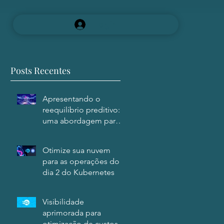
Login
Posts Recentes
Apresentando o
reequilíbrio preditivo:
uma abordagem para o
uso de instâncias spot
com confiança
Otimize sua nuvem
para as operações do
dia 2 do Kubernetes
Visibilidade
aprimorada para
otimização de custos