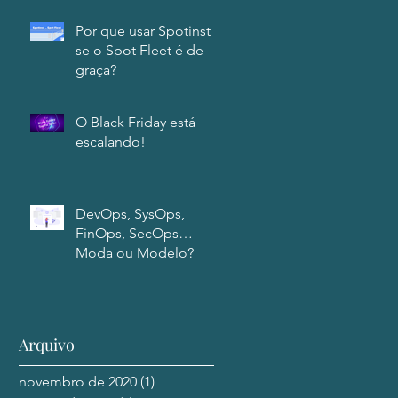
Por que usar Spotinst
se o Spot Fleet é de
graça?
O Black Friday está
escalando!
DevOps, SysOps,
FinOps, SecOps…
Moda ou Modelo?
Arquivo
novembro de 2020
(1)
1 post