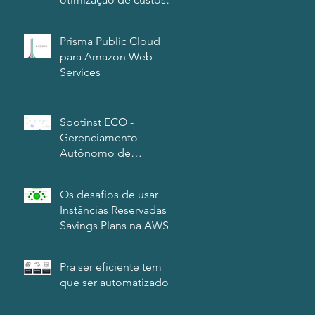
em seus clusters
Kubernetes
Prisma Public Cloud
para Amazon Web
Services
Spotinst ECO -
Gerenciamento
Autônomo de
Instâncias Reservadas e
Savings Plans na AWS
Os desafios de usar
Instâncias Reservadas e
Savings Plans na AWS
Pra ser eficiente tem
que ser automatizado.