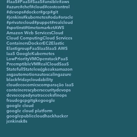
#IaaS
#PaaS
#SaaS
#ansible
#aws
#azure
#chef
#cloud
#costcontrol
#devops
#docker
#gcp
#git
#jenkins
#kubernetes
#oda
#oracle
#privatecloud
#puppet
#realcloud
#spotinst
#timetomarket
AWS
Amazon Web Services
Cloud
Cloud Computing
Cloud Services
Containers
Docker
EC2
Elastic
Elastigroup
FaaS
IaaS
IaaS AWS
IaaS Google
Kubernetes
LowPriorityVM
Openstack
PaaS
PreemptibleVM
RealCloud
SaaS
Statefull
Stateless
]gke
aks
amazon
asg
automotion
autoscaling
azure
blackfriday
cloudability
cloudecocomics
comparação IaaS
conteineres
cybersecurity
devops
devsecops
dynatrace
eks
finops
fraude
gcp
git
gke
google
google cloud
google cloud platform
googlepubliccloud
hack
hacker
jenkins
k8s