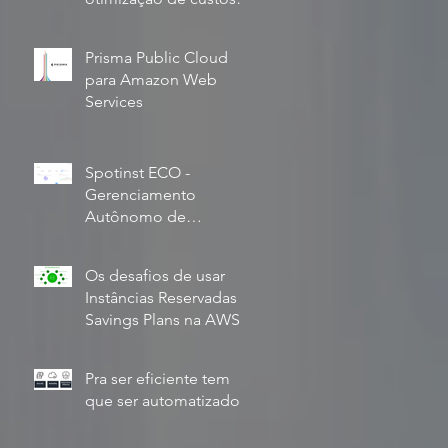
em seus clusters
Kubernetes
Prisma Public Cloud
para Amazon Web
Services
Spotinst ECO -
Gerenciamento
Autônomo de
Instâncias Reservadas e
Savings Plans na AWS
Os desafios de usar
Instâncias Reservadas e
Savings Plans na AWS
Pra ser eficiente tem
que ser automatizado.