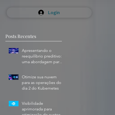
Login
Posts Recentes
Apresentando o
reequilíbrio preditivo:
uma abordagem para o
uso de instâncias spot
com confiança
Otimize sua nuvem
para as operações do
dia 2 do Kubernetes
Visibilidade
aprimorada para
otimização de custos