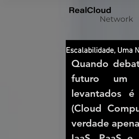
Network
Escalabilidade, Uma 
Quando debate
futuro um d
levantados é
(Cloud Compu
verdade apenas
IaaS, PaaS e 