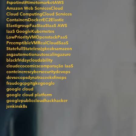
#spotinst
#timetomarket
AWS
Amazon Web Services
Cloud
Cloud Computing
Cloud Services
Containers
Docker
EC2
Elastic
Elastigroup
FaaS
IaaS
IaaS AWS
IaaS Google
Kubernetes
LowPriorityVM
Openstack
PaaS
PreemptibleVM
RealCloud
SaaS
Statefull
Stateless
]gke
aks
amazon
asg
automotion
autoscaling
azure
blackfriday
cloudability
cloudecocomics
comparação IaaS
conteineres
cybersecurity
devops
devsecops
dynatrace
eks
finops
fraude
gcp
git
gke
google
google cloud
google cloud platform
googlepubliccloud
hack
hacker
jenkins
k8s