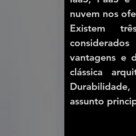
nuvem nos ofe
Existem trê
considerado
vantagens e d
clássica arqu
Durabilidade,
assunto princip