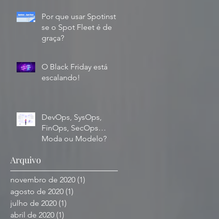
Por que usar Spotinst
se o Spot Fleet é de
graça?
O Black Friday está
escalando!
DevOps, SysOps,
FinOps, SecOps…
Moda ou Modelo?
Arquivo
novembro de 2020
(1)
1 post
agosto de 2020
(1)
1 post
julho de 2020
(1)
1 post
abril de 2020
(1)
1 post