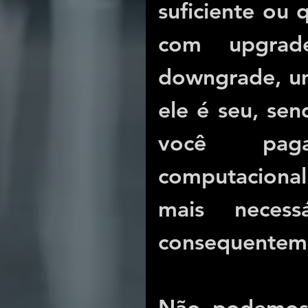
suficiente ou q
com upgrad
downgrade, um
ele é seu, se
você paga
computacional
mais necess
consequenteme
Não podemos f