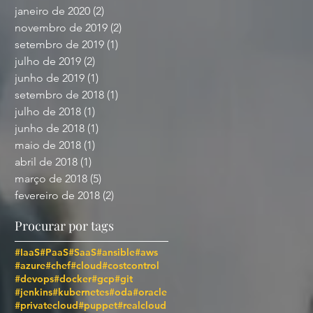
janeiro de 2020
(2)
2 posts
novembro de 2019
(2)
2 posts
setembro de 2019
(1)
1 post
julho de 2019
(2)
2 posts
junho de 2019
(1)
1 post
setembro de 2018
(1)
1 post
julho de 2018
(1)
1 post
junho de 2018
(1)
1 post
maio de 2018
(1)
1 post
abril de 2018
(1)
1 post
março de 2018
(5)
5 posts
fevereiro de 2018
(2)
2 posts
Procurar por tags
#IaaS
#PaaS
#SaaS
#ansible
#aws
#azure
#chef
#cloud
#costcontrol
#devops
#docker
#gcp
#git
#jenkins
#kubernetes
#oda
#oracle
#privatecloud
#puppet
#realcloud