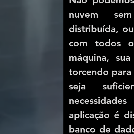
nuvem sem 
distribuída, ou
com todos os
máquina, sua 
torcendo para q
seja sufici
necessidade
aplicação é di
banco de dado