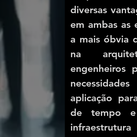
diversas vanta
em ambas as es
a mais óbvia d
na arquite
engenheiros p
necessidades
aplicação par
de tempo e 
infraestrutu