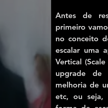
Antes de res
primeiro vamos
no conceito de
escalar uma a
Vertical (Scal
upgrade de m
melhoria de u
etc, ou seja,
forma de esca